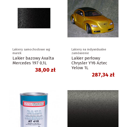
Lakiery samochodowe wg
Lakiery na indywidualne
marek
zamówienie
Lakier bazowy Axalta
Lakier perłowy
Mercedes 197 0,1L
Chrysler YY6 Aztec
Yelow 1L
38,00 zł
287,34 zł