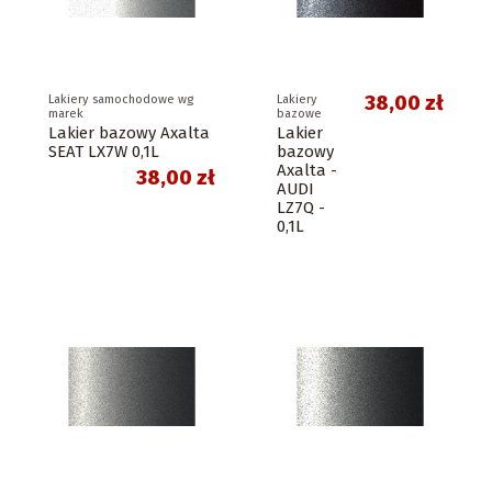
38,00 zł
Lakiery samochodowe wg
Lakiery
marek
bazowe
Lakier bazowy Axalta
Lakier
SEAT LX7W 0,1L
bazowy
Axalta -
38,00 zł
AUDI
LZ7Q -
0,1L