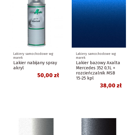
Lakiery samochodowe wg
Lakiery samochodowe wg
marek
marek
Lakier nabijany spray
Lakier bazowy Axalta
akryl
Mercedes 352 0,1L +
rozcieńczalnik MSB
50,00 zł
15-25 kpl
38,00 zł