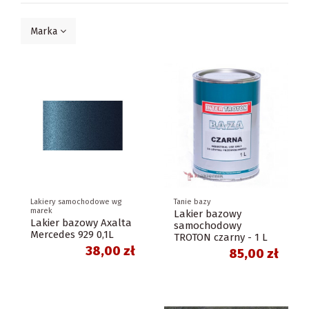
Marka
Lakiery samochodowe wg
Tanie bazy
marek
Lakier bazowy
Lakier bazowy Axalta
samochodowy
Mercedes 929 0,1L
TROTON czarny - 1 L
38,00 zł
85,00 zł