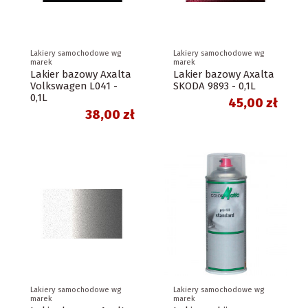
Lakiery samochodowe wg
Lakiery samochodowe wg
marek
marek
Lakier bazowy Axalta
Lakier bazowy Axalta
Volkswagen L041 -
SKODA 9893 - 0,1L
0,1L
45,00 zł
38,00 zł
Lakiery samochodowe wg
Lakiery samochodowe wg
marek
marek