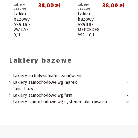
38,00 zł
38,00 zł
Lakiery
Lakiery
bazowe
bazowe
Lakier
Lakier
bazowy
bazowy
Axalta -
Axalta-
VW LA7T -
MERCEDES
0,1L
992 - 0,1L
Lakiery bazowe
Lakiery na indywidualne zamówienie
Lakiery samochodowe wg marek
Tanie bazy
Lakiery samochodowe wg firm
Lakiery samochodowe wg systemu lakierowania