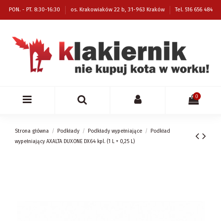
PON. - PT. 8:30-16:30
os. Krakowiaków 22 b, 31-963 Kraków
Tel. 516 656 484
0
Strona główna
Podkłady
Podkłady wypełniające
Podkład
wypełniający AXALTA DUXONE DX64 kpl. (1 L + 0,25 L)