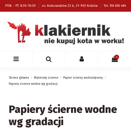
PON. - PT. 8:30-16:30
os. Krakowiaków 22 b, 31-963 Kraków
Tel. 516 656 484
0
Strona główna
Materiały ścierne
Papier ścierny wodoodporny
Papiery ścierne wodne wg gradacji
Papiery ścierne wodne
wg gradacji