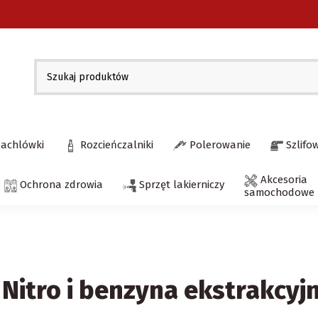
pachlówki
Rozcieńczalniki
Polerowanie
Szlifo
Akcesoria
Ochrona zdrowia
Sprzęt lakierniczy
samochodowe
Nitro i benzyna ekstrakcyj