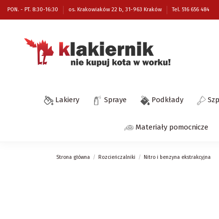
PON. - PT. 8:30-16:30
os. Krakowiaków 22 b, 31-963 Kraków
Tel. 516 656 484
Lakiery
Spraye
Podkłady
Sz
Materiały pomocnicze
Strona główna
Rozcieńczalniki
Nitro i benzyna ekstrakcyjna