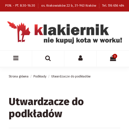
PON. - PT. 8:30-16:30
os. Krakowiaków 22 b, 31-963 Kraków
Tel. 516 656 484
0
Strona główna
Podkłady
Utwardzacze do podkładów
Utwardzacze do
podkładów