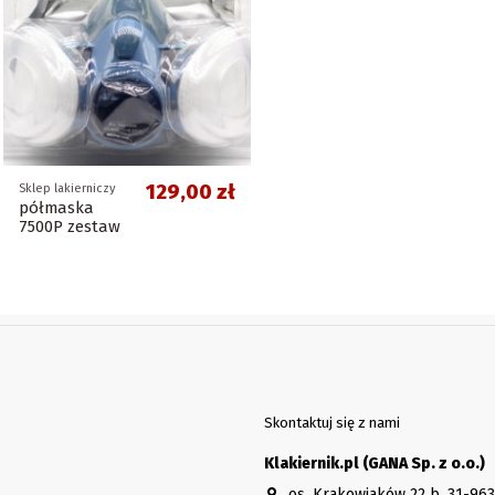
129,00 zł
Sklep lakierniczy
półmaska
7500P zestaw
Skontaktuj się z nami
Klakiernik.pl (GANA Sp. z o.o.)
os. Krakowiaków 22 b, 31-96