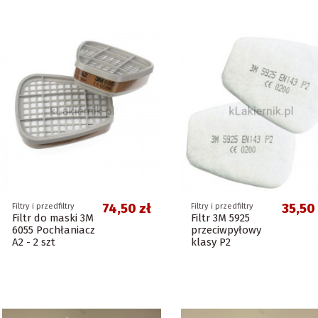
74,50 zł
35,50 
Filtry i przedfiltry
Filtry i przedfiltry
Filtr do maski 3M
Filtr 3M 5925
6055 Pochłaniacz
przeciwpyłowy
A2 - 2 szt
klasy P2