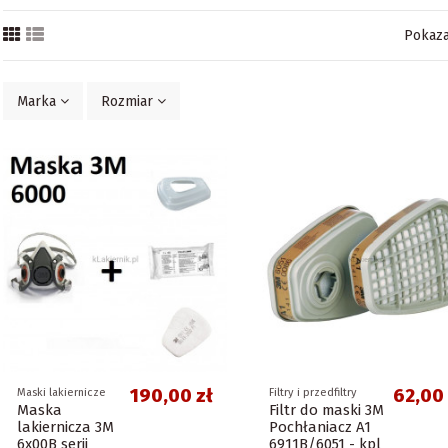
Pokaza
Marka
Rozmiar
190,00 zł
62,00 
Maski lakiernicze
Filtry i przedfiltry
Maska
Filtr do maski 3M
lakiernicza 3M
Pochłaniacz A1
6x00B serii
6911B/6051 - kpl