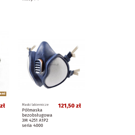
ami
zł
121,50 zł
Maski lakiernicze
Półmaska
bezobsługowa
3M 4251 A1P2
seria 4000