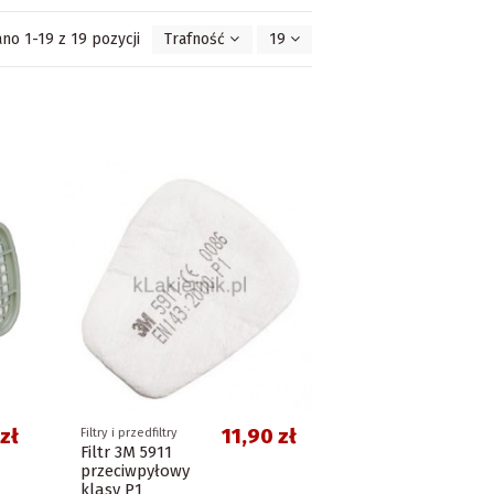
no 1-19 z 19 pozycji
Trafność
19
zł
11,90 zł
Filtry i przedfiltry
Filtr 3M 5911
przeciwpyłowy
klasy P1