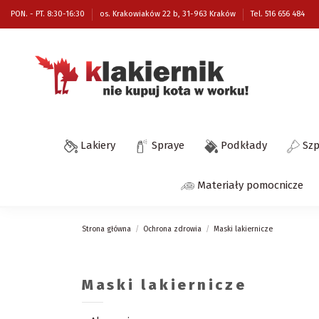
PON. - PT. 8:30-16:30
os. Krakowiaków 22 b, 31-963 Kraków
Tel. 516 656 484
Lakiery
Spraye
Podkłady
Sz
Materiały pomocnicze
Strona główna
Ochrona zdrowia
Maski lakiernicze
Maski lakiernicze