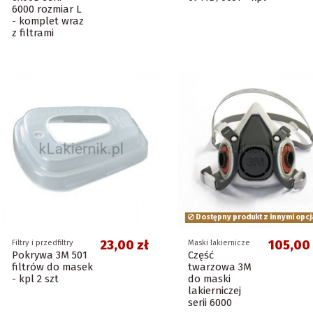
6000 rozmiar L
- komplet wraz
z filtrami
Dostępny produkt z innymi opcj
23,00 zł
105,00 
Filtry i przedfiltry
Maski lakiernicze
Pokrywa 3M 501
Część
filtrów do masek
twarzowa 3M
- kpl 2 szt
do maski
lakierniczej
serii 6000