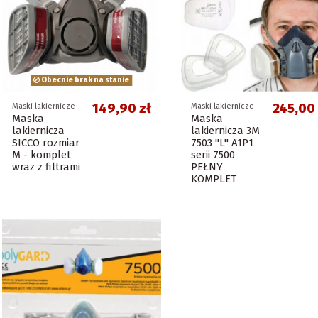
Obecnie brak na stanie
149,90 zł
245,00 
Maski lakiernicze
Maski lakiernicze
Maska
Maska
lakiernicza
lakiernicza 3M
SICCO rozmiar
7503 "L" A1P1
M - komplet
serii 7500
wraz z filtrami
PEŁNY
KOMPLET