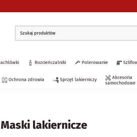
pachlówki
Rozcieńczalniki
Polerowanie
Szlifo
Akcesoria
Ochrona zdrowia
Sprzęt lakierniczy
samochodowe
Maski lakiernicze