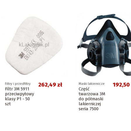
262,49 zł
192,50 
Filtry i przedfiltry
Maski lakiernicze
Filtr 3M 5911
Część
przeciwpyłowy
twarzowa 3M
klasy P1 - 50
do półmaski
szt
lakierniczej
seria 7500