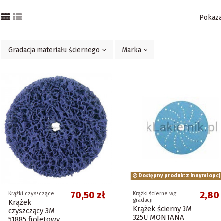
Pokaza
Gradacja materiału ściernego
Marka
Dostępny produkt z innymi opcj
70,50 zł
2,80 
Krążki czyszczące
Krążki ścierne wg
gradacji
Krążek
Krążek ścierny 3M
czyszczący 3M
325U MONTANA
51885 fioletowy