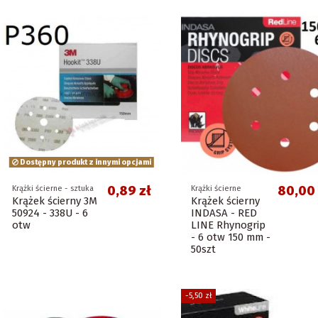
Dostępny produkt z innymi opcjami
0,89 zł
80,00 
Krążki ścierne - sztuka
Krążki ścierne
Krążek ścierny 3M
Krążek ścierny
50924 - 338U - 6
INDASA - RED
otw
LINE Rhynogrip
- 6 otw 150 mm -
50szt
-5,50 zł