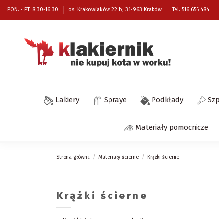
PON. - PT. 8:30-16:30
os. Krakowiaków 22 b, 31-963 Kraków
Tel. 516 656 484
Lakiery
Spraye
Podkłady
Sz
Materiały pomocnicze
Strona główna
Materiały ścierne
Krążki ścierne
Krążki ścierne