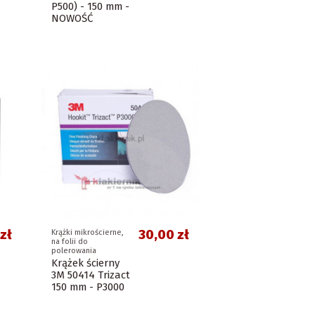
P500) - 150 mm -
NOWOŚĆ
 zł
30,00 zł
Krążki mikrościerne,
na folii do
polerowania
Krążek ścierny
3M 50414 Trizact
150 mm - P3000