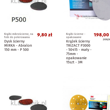
9,80 zł
198,00 
Krążki mikrościerne, na
Krążki ścierne -
folii do polerowania
opakowanie
208,5
Dysk ścierny
Krążek ścierny
MIRKA - Abralon
TRIZACT P3000
150 mm - P 500
- 50415 - mały -
75mm -
opakowanie
15szt - 3M