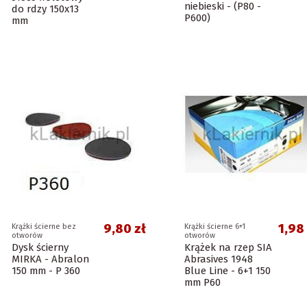
niebieski - (P80 -
do rdzy 150x13
P600)
mm
9,80 zł
1,98
Krążki ścierne bez
Krążki ścierne 6+1
otworów
otworów
Dysk ścierny
Krążek na rzep SIA
MIRKA - Abralon
Abrasives 1948
150 mm - P 360
Blue Line - 6+1 150
mm P60