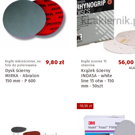
9,80 zł
56,00 
Krążki mikrościerne, na
Krążki ścierne 15
folii do polerowania
otworów
61,5
Dysk ścierny
Krążek ścierny
MIRKA - Abralon
INDASA - white
150 mm - P 600
line 15 otw - 150
mm - 50szt
-10,50 zł