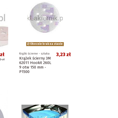
Obecnie brak na stanie
zł
3,23 zł
Krążki ścierne - sztuka
Krążek ścierny 3M
0 zł
62011 Hookit 260L
9 otw 150 mm -
P1500