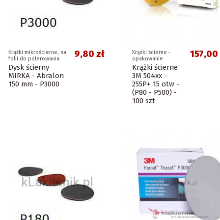
9,80 zł
157,00 
Krążki mikrościerne, na
Krążki ścierne -
folii do polerowania
opakowanie
Dysk ścierny
Krążki ścierne
MIRKA - Abralon
3M 504xx -
150 mm - P3000
255P+ 15 otw -
(P80 - P500) -
100 szt