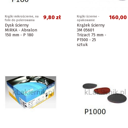
9,80 zł
160,00 
Krążki mikrościerne, na
Krążki ścierne -
folii do polerowania
opakowanie
Dysk ścierny
Krążek ścierny
MIRKA - Abralon
3M 05601
150 mm - P 180
Trizact 75 mm -
P1500 - 25
sztuk