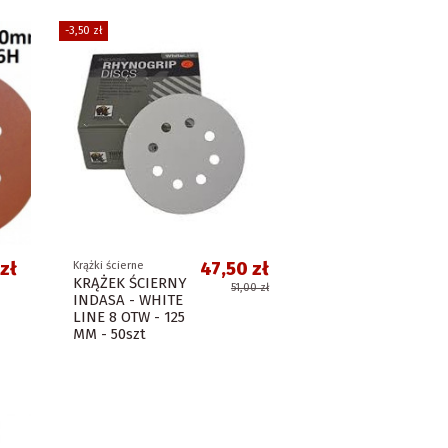
-3,50 zł
zł
47,50 zł
Krążki ścierne
KRĄŻEK ŚCIERNY
51,00 zł
INDASA - WHITE
LINE 8 OTW - 125
MM - 50szt