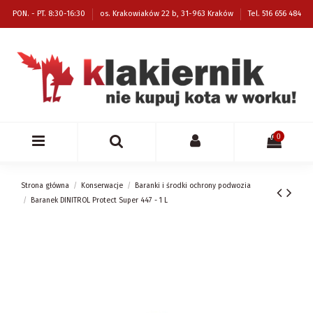
PON. - PT. 8:30-16:30
os. Krakowiaków 22 b, 31-963 Kraków
Tel. 516 656 484
0
Strona główna
Konserwacje
Baranki i środki ochrony podwozia
Baranek DINITROL Protect Super 447 - 1 L