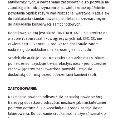
antykorozyjnych, a nawet samo zastosowanie go pozwala na
zapobieganie lub przynajmniej na wielokrotne opóźnienie
powstania ognisk rdzy w nad niszczonej warstwie. Nadaje się
do nakładania standardowymi pistoletami przeznaczonymi
do nakładania konserwacji samochodowych.
Dodatkową zaletą jest skład DINITROL 447 - nie zawiera on
w sobie rozpuszczalników agresywnych jak CFC/CC, nie
zawiera estru , ketonu . Produkt ten doskonale zatem
nadaje się do nakładania na karoserię samochodu.
Środek nie atakuje PVC, nie zawiera ani azbestu ani bitumu -
po nałożeniu uzyskuje trwałą elastyczność - jednocześnie
zachowując trwałość i twardość powłoki - staje się
doskonałą ochroną przed uderzeniami kamieni i soli.
ZASTOSOWANIE:
Nakładanie powinno odbywać się na suchą powierzchnię.
Należy ją dodatkowo odczyścić możliwie jak najskuteczniej
po czym odtłuścić. Po wyschnięciu środek nadaje się do
lakierowania. Do usuwanie środka można używać szmatki z