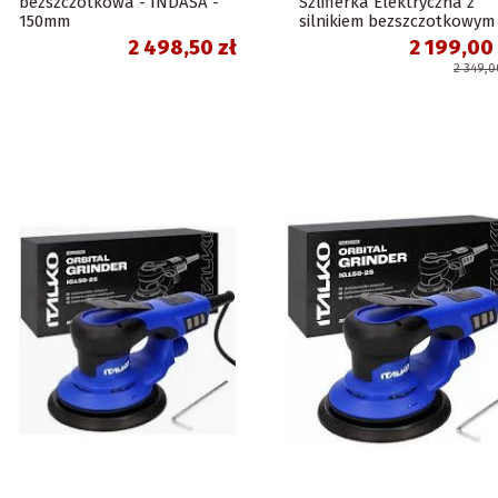
bezszczotkowa - INDASA -
Szlifierka Elektryczna z
150mm
silnikiem bezszczotkowym
2 498,50 zł
2 199,00 
2 349,0