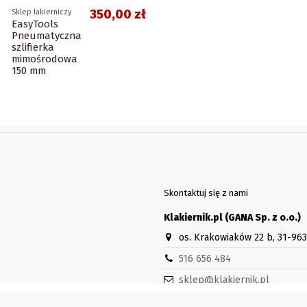
350,00 zł
Sklep lakierniczy
EasyTools
Pneumatyczna
szlifierka
mimośrodowa
150 mm
Skontaktuj się z nami
Klakiernik.pl (GANA Sp. z o.o.)
os. Krakowiaków 22 b, 31-96
516 656 484
sklep@klakiernik.pl
Godziny otwarcia sklepu stacjon