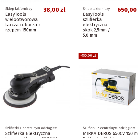
38,00 zł
650,00 
Sklep lakierniczy
Sklep lakierniczy
EasyTools
EasyTools
wielootworowa
szlifierka
tarcza robocza z
elektryczna
rzepem 150mm
skok 2,5mm /
5,0 mm
-150,00 zł
Szlifierki z centralnym odciągiem
Szlifierki z centralnym odciągiem
Szlifierka Elektryczna
MIRKA DEROS 650CV 150 