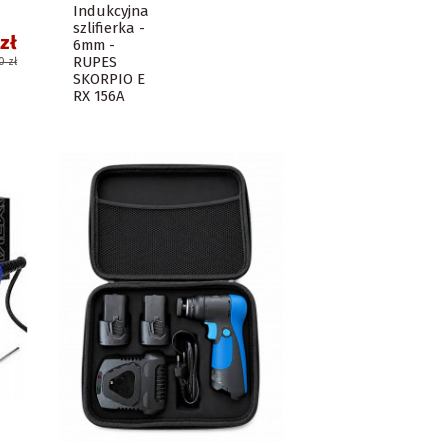
Indukcyjna
szlifierka -
zł
6mm -
RUPES
0 zł
SKORPIO E
RX 156A