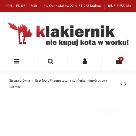
PON. - PT. 8:30-16:30
os. Krakowiaków 22 b, 31-963 Kraków
Tel. 516 656 484
0
Strona główna
EasyTools Pneumatyczna szlifierka mimośrodowa
150 mm