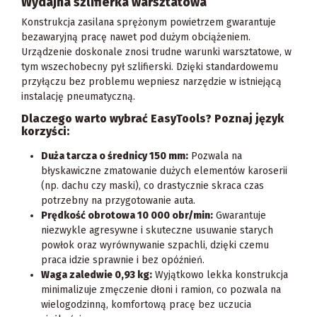
Wydajna szlifierka warsztatowa
Konstrukcja zasilana sprężonym powietrzem gwarantuje
bezawaryjną pracę nawet pod dużym obciążeniem.
Urządzenie doskonale znosi trudne warunki warsztatowe, w
tym wszechobecny pył szlifierski. Dzięki standardowemu
przyłączu bez problemu wepniesz narzędzie w istniejącą
instalację pneumatyczną.
Dlaczego warto wybrać EasyTools? Poznaj język
korzyści:
Duża tarcza o średnicy 150 mm:
Pozwala na
błyskawiczne zmatowanie dużych elementów karoserii
(np. dachu czy maski), co drastycznie skraca czas
potrzebny na przygotowanie auta.
Prędkość obrotowa 10 000 obr/min:
Gwarantuje
niezwykle agresywne i skuteczne usuwanie starych
powłok oraz wyrównywanie szpachli, dzięki czemu
praca idzie sprawnie i bez opóźnień.
Waga zaledwie 0,93 kg:
Wyjątkowo lekka konstrukcja
minimalizuje zmęczenie dłoni i ramion, co pozwala na
wielogodzinną, komfortową pracę bez uczucia