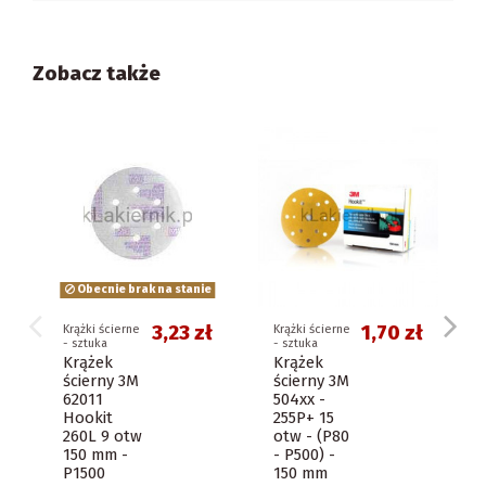
Zobacz także
Obecnie brak na stanie
3,23 zł
1,70 zł
Krążki ścierne
Krążki ścierne
- sztuka
- sztuka
Krążek
Krążek
ścierny 3M
ścierny 3M
62011
504xx -
Hookit
255P+ 15
260L 9 otw
otw - (P80
150 mm -
- P500) -
P1500
150 mm