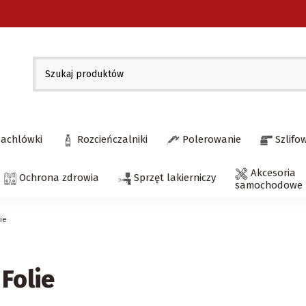
pachlówki
Rozcieńczalniki
Polerowanie
Szlifo
Akcesoria
Ochrona zdrowia
Sprzęt lakierniczy
samochodowe
lie
Folie