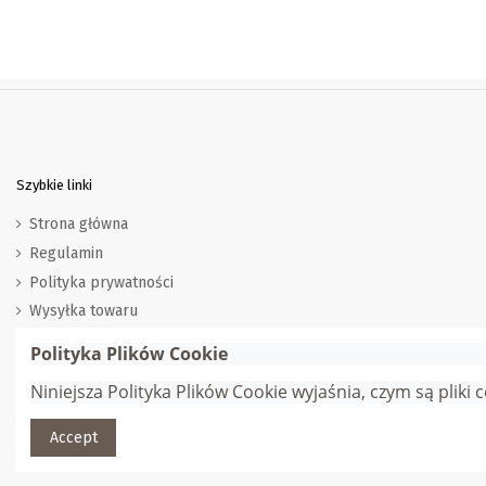
Szybkie linki
Strona główna
Regulamin
Polityka prywatności
Wysyłka towaru
Zwroty i wymiana
Polityka Plików Cookie
Marki
Niniejsza Polityka Plików Cookie wyjaśnia, czym są pliki
Dostawcy
Accept
© Gana Sp. z o.o. | Webmaster:
Adam Jędrychowski
| Wszelkie pra