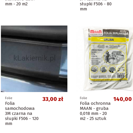
mm - 20 m2
słupki F506 - 80
mm
33,00 zł
140,00 
Folie
Folie
Folia
Folia ochronna
samochodowa
MAAN - gruba
3M czarna na
0,018 mm - 20
słupki F506 - 120
m2 - 25 sztuk
mm