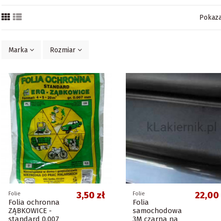
Pokaza
Marka
Rozmiar
3,50 zł
22,00 
Folie
Folie
Folia ochronna
Folia
ZĄBKOWICE -
samochodowa
standard 0,007
3M czarna na