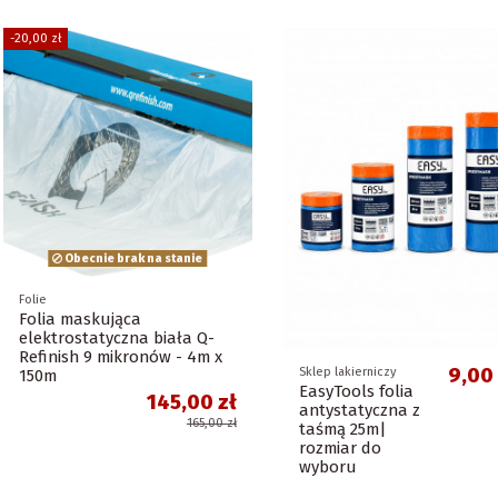
-20,00 zł
Obecnie brak na stanie
Folie
Folia maskująca
elektrostatyczna biała Q-
Refinish 9 mikronów - 4m x
9,00 
Sklep lakierniczy
150m
EasyTools folia
145,00 zł
antystatyczna z
165,00 zł
taśmą 25m|
rozmiar do
wyboru