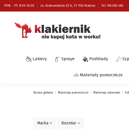
PON. - PT. 8:30-16:30
os. Krakowiaków 22 b, 31-963 Kraków
Tel. 516 656 484
Lakiery
Spraye
Podkłady
Sz
Materiały pomocnicze
Strona główna
Materiały pomocnicze
Materiały osłonowe
Fo
Marka
Rozmiar