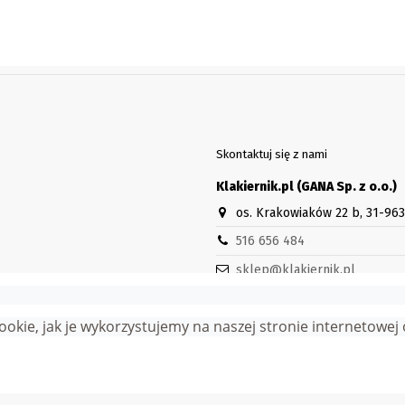
Skontaktuj się z nami
Klakiernik.pl (GANA Sp. z o.o.)
os. Krakowiaków 22 b, 31-96
516 656 484
sklep@klakiernik.pl
Godziny otwarcia sklepu stacjon
Pn-Pt 8:30-16:30
 cookie, jak je wykorzystujemy na naszej stronie internetowe
wa zastrzeżone