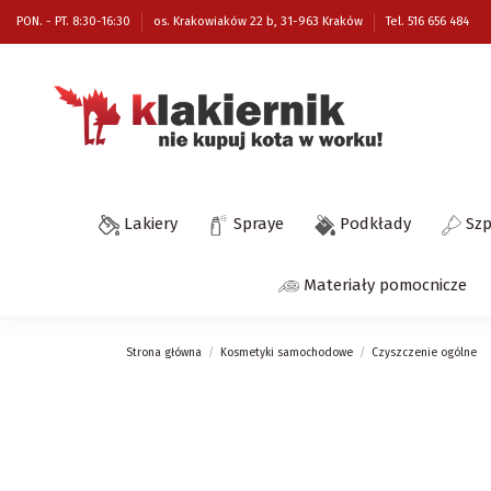
PON. - PT. 8:30-16:30
os. Krakowiaków 22 b, 31-963 Kraków
Tel. 516 656 484
Lakiery
Spraye
Podkłady
Sz
Materiały pomocnicze
Strona główna
Kosmetyki samochodowe
Czyszczenie ogólne