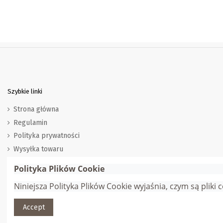
Szybkie linki
Strona główna
Regulamin
Polityka prywatności
Wysyłka towaru
Zwroty i wymiana
Polityka Plików Cookie
Marki
Niniejsza Polityka Plików Cookie wyjaśnia, czym są pliki
Dostawcy
Accept
© Gana Sp. z o.o. | Webmaster:
Adam Jędrychowski
| Wszelkie pra