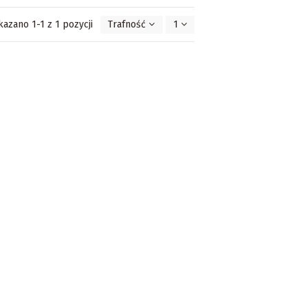
kazano 1-1 z 1 pozycji
Trafność
1