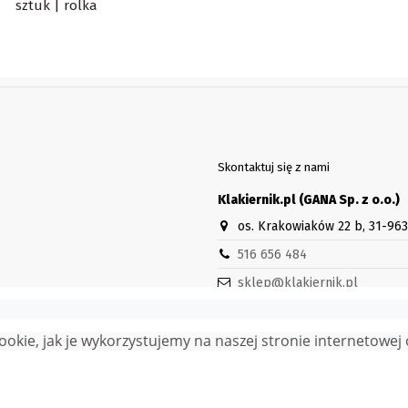
sztuk | rolka
Skontaktuj się z nami
Klakiernik.pl (GANA Sp. z o.o.)
os. Krakowiaków 22 b, 31-96
516 656 484
sklep@klakiernik.pl
Godziny otwarcia sklepu stacjon
Pn-Pt 8:30-16:30
 cookie, jak je wykorzystujemy na naszej stronie internetowe
wa zastrzeżone