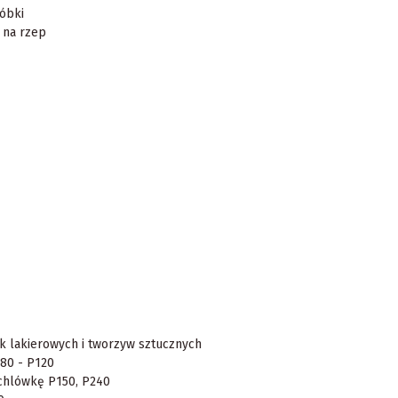
óbki
 na rzep
 lakierowych i tworzyw sztucznych
80 - P120
achlówkę P150, P240