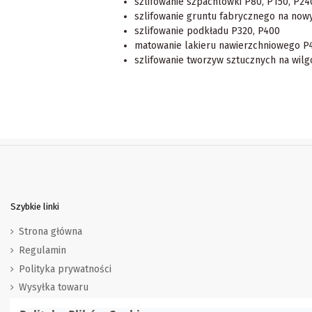
szlifowanie szpachlówki P80, P150, P24
szlifowanie gruntu fabrycznego na now
szlifowanie podkładu P320, P400
matowanie lakieru nawierzchniowego P
szlifowanie tworzyw sztucznych na wilg
Szybkie linki
Strona główna
Regulamin
Polityka prywatności
Wysyłka towaru
Zwroty i wymiana