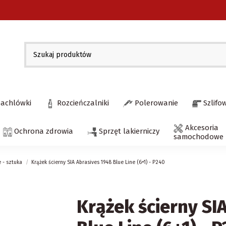
pachlówki
Rozcieńczalniki
Polerowanie
Szlifo
Akcesoria
Ochrona zdrowia
Sprzęt lakierniczy
samochodowe
e - sztuka
Krążek ścierny SIA Abrasives 1948 Blue Line (6+1) - P240
Krążek ścierny SI