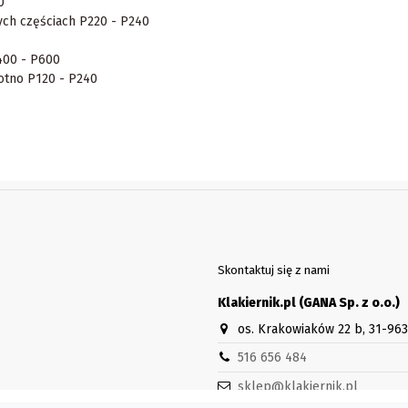
0
ych częściach P220 - P240
400 - P600
otno P120 - P240
Skontaktuj się z nami
Klakiernik.pl (GANA Sp. z o.o.)
os. Krakowiaków 22 b, 31-96
516 656 484
sklep@klakiernik.pl