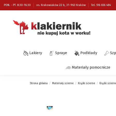
PON. - PT. 8:30-16:30
os. Krakowiaków 22 b, 31-963 Kraków
Tel. 516 656 484
Lakiery
Spraye
Podkłady
Sz
Materiały pomocnicze
Strona główna
Materiały ścierne
Krążki ścierne
Krążki ściern