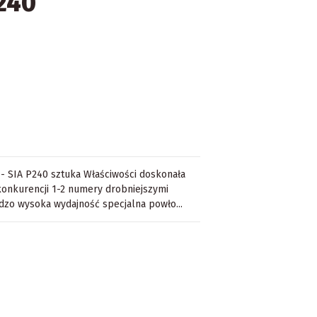
P240
 - SIA P240 sztuka Właściwości doskonała
 konkurencji 1-2 numery drobniejszymi
rdzo wysoka wydajność specjalna powło...