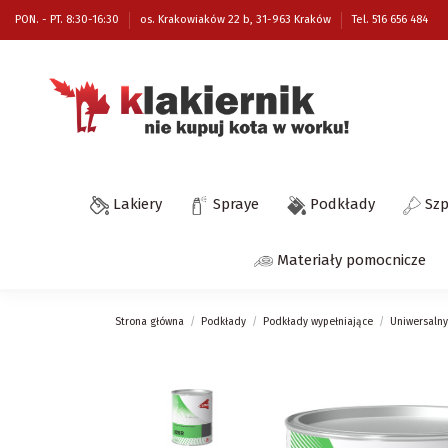
PON. - PT. 8:30-16:30
os. Krakowiaków 22 b, 31-963 Kraków
Tel. 516 656 484
Lakiery
Spraye
Podkłady
Sz
Materiały pomocnicze
Strona główna
Podkłady
Podkłady wypełniające
Uniwersalny