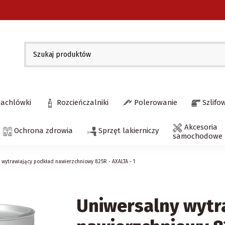
pachlówki
Rozcieńczalniki
Polerowanie
Szlifo
Akcesoria
Ochrona zdrowia
Sprzęt lakierniczy
samochodowe
 wytrawiający podkład nawierzchniowy 825R - AXALTA - 1
Uniwersalny wytr