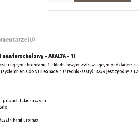
omentarze
(0)
 nawierzchniowy - AXALTA - 1l
 zawierającym chromianu, 1-składnikowym wytrawiającym podkładem n
przyciemnienia do ValueShade 4 (średnio-szary). 825R jest zgodny z L
i pracach lakierniczych
tale
ńczalnikami Cromax