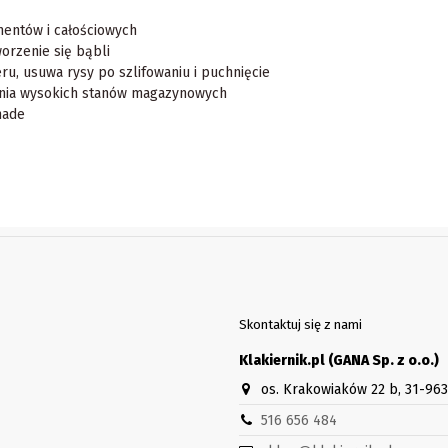
entów i całościowych
orzenie się bąbli
eru, usuwa rysy po szlifowaniu i puchnięcie
ania wysokich stanów magazynowych
hade
Skontaktuj się z nami
Klakiernik.pl (GANA Sp. z o.o.)
os. Krakowiaków 22 b, 31-96
516 656 484