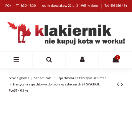
PON. - PT. 8:30-16:30
os. Krakowiaków 22 b, 31-963 Kraków
Tel. 516 656 484
0
Strona główna
Szpachlówki
Szpachlówki na tworzywa sztuczne
Elastyczna szpachlówka do tworzyw sztucznych 2K SPECTRAL
PLAST - 0,5 kg