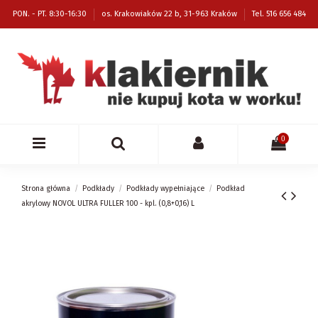
PON. - PT. 8:30-16:30
os. Krakowiaków 22 b, 31-963 Kraków
Tel. 516 656 484
0
Strona główna
Podkłady
Podkłady wypełniające
Podkład
akrylowy NOVOL ULTRA FULLER 100 - kpl. (0,8+0,16) L