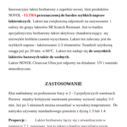
Innowacyjny lakier bezbarwny z zupełnie nowej linii produktów
NOVOL -
ULTRA
przeznaczonej do bardzo szybkich napraw
lakierniczych
. Lakier ma zwiększoną odporność na zarysowanie i
należy do grupy lakierów SR Scratch Resistant. Jest to bardzo
specjalistyczny bezbarwny lakier akrylowy charakteryzujący się
niezwykle krótkim czasem wysychania. Lakier ten zalecany jest do
szybkich napraw - lakierowanie 2-3 elementów. Twardość użytkową
osiąga już po 20 min. w 60°C. Lakier ten nadaje się
do wszystkich
lakierów bazowych także do wodnych.
Lakier NOVOL Clearcoat Ultra jest odporny na działanie UV i warunki
atmosferyczne.
ZASTOSOWANIE
Klar nakładamy na podsuszone bazy w 2 - 3 pojedynczych warstwach.
Przerwy między kolejnymi warstwami powinny wynosić między 3-5
min. Już po 5 minutach można utwardzać w wysokiej temperaturze. Do
natrysku używamy standardowego pistoletu z dyszą 1.3 lub 1.4.
Proporcje :
Lakier bezbarwny łączy się z utwardzaczem w
proporcji 2:1, ponieważ jest to lakier o bardzo specjalistycznym