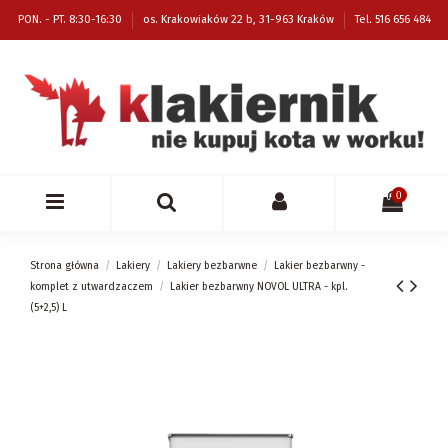
PON. - PT. 8:30-16:30
os. Krakowiaków 22 b, 31-963 Kraków
Tel. 516 656 484
0
Strona główna
Lakiery
Lakiery bezbarwne
Lakier bezbarwny -
komplet z utwardzaczem
Lakier bezbarwny NOVOL ULTRA - kpl.
(5+2,5) L