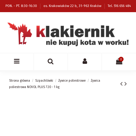
PON. - PT. 8:30-16:30
os. Krakowiaków 22 b, 31-963 Kraków
Tel. 516 656 484
0
Strona główna
Szpachlówki
Żywice poliestrowe
Żywica
poliestrowa NOVOL PLUS 720 - 1 kg