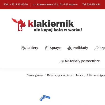
PON. - PT. 8:30-16:30
os. Krakowiaków 22 b, 31-963 Kraków
Tel. 516 656 484
Lakiery
Spraye
Podkłady
Sz
Materiały pomocnicze
Strona główna
Materiały pomocnicze
Taśmy
Folia maskująca