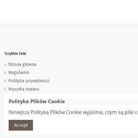
Szybkie linki
Strona główna
Regulamin
Polityka prywatności
Wysyłka towaru
Zwroty i wymiana
Polityka Plików Cookie
Marki
Niniejsza Polityka Plików Cookie wyjaśnia, czym są pliki
Dostawcy
Accept
© Gana Sp. z o.o. | Webmaster:
Adam Jędrychowski
| Wszelkie pra