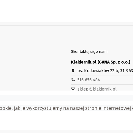
Skontaktuj się z nami
Klakiernik.pl (GANA Sp. z o.o.)
os. Krakowiaków 22 b, 31-96
516 656 484
sklep@klakiernik.pl
Godziny otwarcia sklepu stacjon
Pn-Pt 8:30-16:30
 cookie, jak je wykorzystujemy na naszej stronie internetowe
wa zastrzeżone