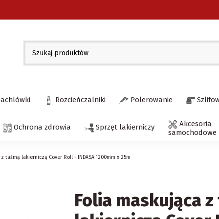
pachlówki
Rozcieńczalniki
Polerowanie
Szlifo
Akcesoria
Ochrona zdrowia
Sprzęt lakierniczy
samochodowe
 z taśmą lakierniczą Cover Roll - INDASA 1200mm x 25m
Folia maskująca z