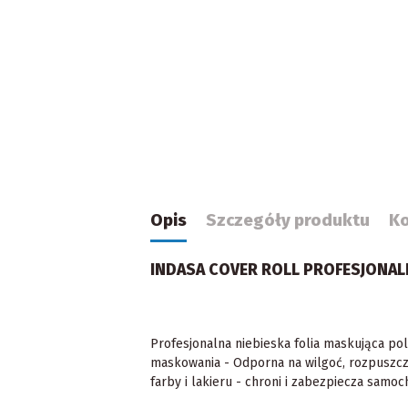
Opis
Szczegóły produktu
K
INDASA COVER ROLL PROFESJONAL
Profesjonalna niebieska folia maskująca p
maskowania - Odporna na wilgoć, rozpuszcza
farby i lakieru - chroni i zabezpiecza sam