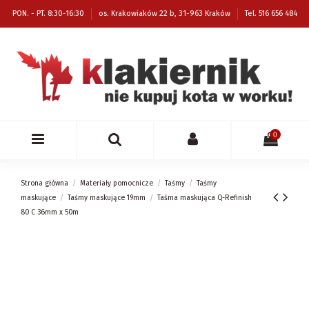
PON. - PT. 8:30-16:30
os. Krakowiaków 22 b, 31-963 Kraków
Tel. 516 656 484
0
Strona główna
Materiały pomocnicze
Taśmy
Taśmy
maskujące
Taśmy maskujące 19mm
Taśma maskująca Q-Refinish
80 C 36mm x 50m