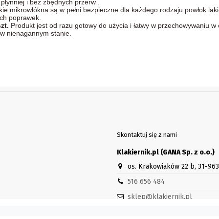
płynniej i bez zbędnych przerw .
ie mikrowłókna są w pełni bezpieczne dla każdego rodzaju powłok laki
ych poprawek.
szt.
Produkt jest od razu gotowy do użycia i łatwy w przechowywaniu w 
 w nienagannym stanie.
Skontaktuj się z nami
Klakiernik.pl (GANA Sp. z o.o.)
os. Krakowiaków 22 b, 31-96
516 656 484
sklep@klakiernik.pl
Godziny otwarcia sklepu stacjon