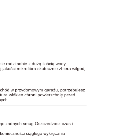
nie radzi sobie z dużą ilością wody,
 jakości mikrofibra skutecznie zbiera wilgoć,
amochód w przydomowym garażu, potrzebujesz
ktura włókien chroni powierzchnię przed
nych.
ając żadnych smug Oszczędzasz czas i
 konieczności ciągłego wykręcania