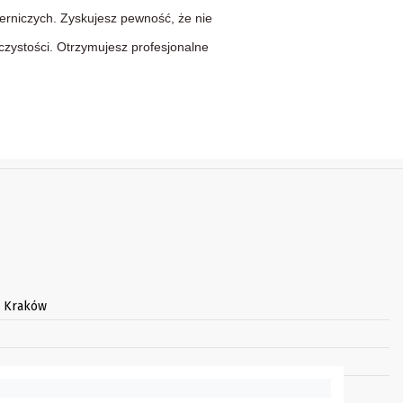
erniczych. Zyskujesz pewność, że nie
czystości. Otrzymujesz profesjonalne
3 Kraków
arnego: