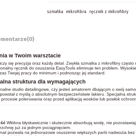
szmatka
mikrofibra
ręcznik z mikrofibry
omentarze
(0)
nia w Twoim warsztacie
liczy się precyzja oraz każdy detal. Zwykła szmatka z mikrofibry często 
sjonalny ręcznik do osuszania EasyTools eliminuje ten problem. Wysokiej
 czas Twojej pracy do minimum i podnosząc jej standard.
nalna struktura dla wymagających
jonalne studio detailingowe, czy jesteś amatorem dbającym o swój s
 powstał z myślą o absolutnym bezpieczeństwie lakieru. Specjalna stru
 procesie polerowania oraz przed aplikacją wosków lub powłok ochron
ość
Włókna błyskawicznie i skutecznie absorbują wodę, nie pozostawi
rzchnię już za jednym pociągnięciem.
rmat pozwala na jednorazowe osuszenie większych partii nadwozia bez