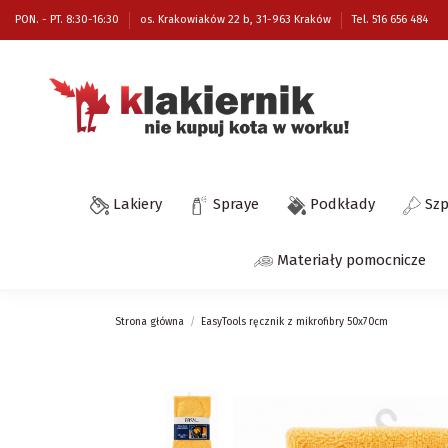
PON. - PT. 8:30-16:30
os. Krakowiaków 22 b, 31-963 Kraków
Tel. 516 656 484
Lakiery
Spraye
Podkłady
Sz
Materiały pomocnicze
Strona główna
EasyTools ręcznik z mikrofibry 50x70cm