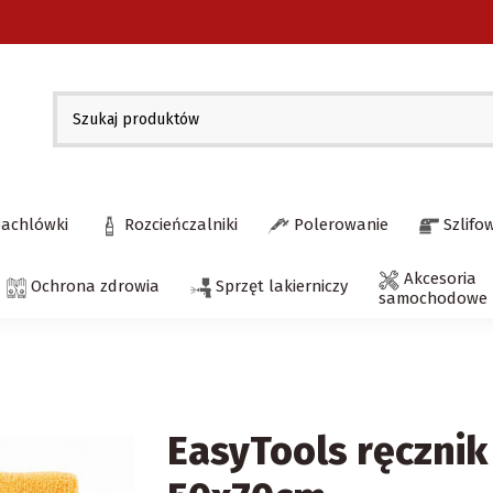
pachlówki
Rozcieńczalniki
Polerowanie
Szlifo
Akcesoria
Ochrona zdrowia
Sprzęt lakierniczy
samochodowe
EasyTools ręcznik