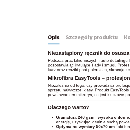
Opis
Szczegóły produktu
K
Niezastąpiony ręcznik do osusza
Podczas prac lakierniczych i auto detailingu 
pozostawiając irytujące ślady i smugi. Profe
kurz oraz resztki past polerskich, skracając
Mikrofibra EasyTools – profesjo
Niezależnie od tego, czy prowadzisz profes
sprzętu najwyższej klasy. Produkt EasyTools
powstawaniem mikrorys, co jest kluczowe po
Dlaczego warto?
Gramatura 240 gsm i wysoka chłonn
energię, uzyskując idealnie suchą powie
Optymalne wymiary 50x70 cm
Taki fo