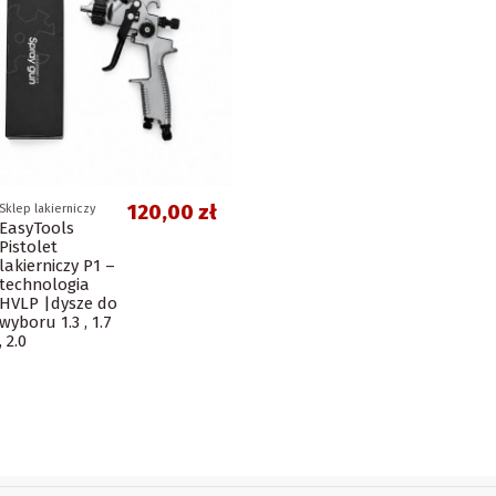
120,00 zł
Sklep lakierniczy
EasyTools
Pistolet
lakierniczy P1 –
technologia
HVLP |dysze do
wyboru 1.3 , 1.7
, 2.0