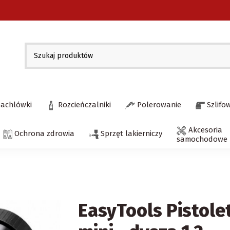
pachlówki
Rozcieńczalniki
Polerowanie
Szlifo
Akcesoria
Ochrona zdrowia
Sprzęt lakierniczy
samochodowe
EasyTools Pistolet