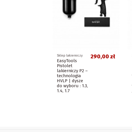
290,00 zł
Sklep lakierniczy
EasyTools
Pistolet
lakierniczy P2 –
technologia
HVLP | dysze
do wyboru : 1.3,
1.4, 1.7