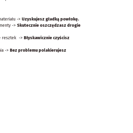
ateriału ->
Uzyskujesz gładką powłokę.
ementy ->
Skutecznie oszczędzasz drogie
ie resztek ->
Błyskawicznie czyścisz
ia ->
Bez problemu polakierujesz