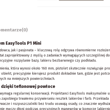
omentarze
(0)
em EasyTools P1 Mini
dowca, jak i pasjonata – kluczową rolę odgrywa równomierne rozłoż
ał zaprojektowany z myślą o zadaniach wymagających szczególnej dok
ecyzyjne rozpylanie bazy, lakieru bezbarwnego czy podkładu.
mienia, która wynosi około 160 mm, pistolet skutecznie rozwiązuje p
obiekt, precyzyjnie kierujesz produkt dokładnie tam, gdzie jest potrz
wych na mniejszych powierzchniach.
e dzięki teflonowej powłoce
wymaga regularnej konserwacji. Projektanci EasyTools maksymalnie up
 zapobiega trwałemu przywieraniu resztek lakierów i farb. Przekłada 
acze i rozpuszczalniki bez trudu usuwają osady, co znacznie wydłu
s nie męczy dłoni podczas precyzyjnych manewrów w komorze lakiernic