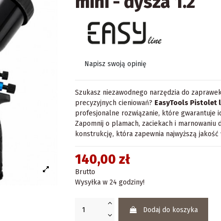
mini - dysza 1.2
Napisz swoją opinię
Szukasz niezawodnego narzędzia do zaprawek
precyzyjnych cieniowań?
EasyTools Pistolet l
profesjonalne rozwiązanie, które gwarantuje 
Zapomnij o plamach, zaciekach i marnowaniu 
konstrukcję, która zapewnia najwyższą jakość
140,00 zł
Brutto
Wysyłka w 24 godziny!
Dodaj do koszyka