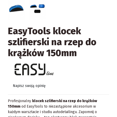
EasyTools klocek
szlifierski na rzep do
krążków 150mm
Napisz swoją opinię
Profesjonalny
klocek szlifierski na rzep do krążków
150mm
od EasyTools to niezastąpione akcesorium w
każdym warsztacie i studiu autodetailingu. Zapomnij o