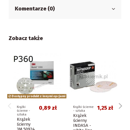
Komentarze (0)
Zobacz także
Dostępny produkt z innymi opcjami
0,89 zł
1,25 zł
Krążki
Krążki ścierne
ścierne -
- sztuka
sztuka
Krążek
Krążek
ścierny
ścierny
INDASA -
3M 50924