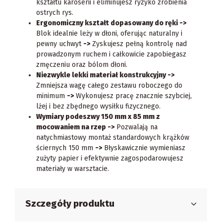
kształtu karoserii i eliminujesz ryzyko zrobienia
ostrych rys.
Ergonomiczny kształt dopasowany do ręki ->
Blok idealnie leży w dłoni, oferując naturalny i
pewny uchwyt
->
Zyskujesz pełną kontrolę nad
prowadzonym ruchem i całkowicie zapobiegasz
zmęczeniu oraz bólom dłoni.
Niezwykle lekki materiał konstrukcyjny ->
Zmniejsza wagę całego zestawu roboczego do
minimum
->
Wykonujesz pracę znacznie szybciej,
lżej i bez zbędnego wysiłku fizycznego.
Wymiary podeszwy 150 mm x 85 mm z
mocowaniem na rzep ->
Pozwalają na
natychmiastowy montaż standardowych krążków
ściernych 150 mm
->
Błyskawicznie wymieniasz
zużyty papier i efektywnie zagospodarowujesz
materiały w warsztacie.
Szczegóły produktu