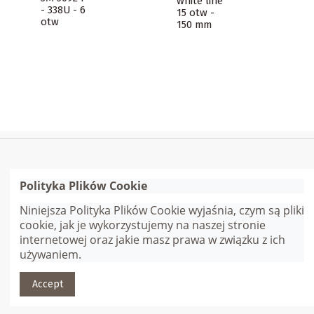
white line
- 338U - 6
15 otw -
otw
150 mm
Polityka Plików Cookie
Szybkie linki
Niniejsza Polityka Plików Cookie wyjaśnia, czym są pliki
cookie, jak je wykorzystujemy na naszej stronie
Skontaktuj się z nami
internetowej oraz jakie masz prawa w związku z ich
używaniem.
© Gana Sp. z o.o. | Webmaster:
Adam Jędrychowski
| Wszelkie
Accept
prawa zastrzeżone