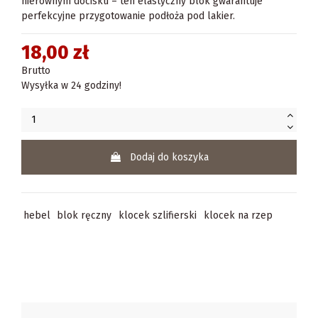
nierównym docisku – ten elastyczny blok gwarantuje
perfekcyjne przygotowanie podłoża pod lakier.
18,00 zł
Brutto
Wysyłka w 24 godziny!
Dodaj do koszyka
hebel
blok ręczny
klocek szlifierski
klocek na rzep