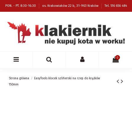
PON. - PT. 8:30-16:30
os. Krakowiaków 22 b, 31-963 Kraków
Tel. 516 656 484
0
Strona główna
EasyTools klocek szlifierski na rzep do krążków
150mm