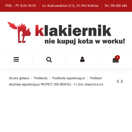
PON. - PT. 8:30-16:30
os. Krakowiaków 22 b, 31-963 Kraków
Tel. 516 656 484
0
Strona główna
Podkłady
Podkłady wypełniające
Podkład
akrylowy wypełniający PROTECT 300 (NOVOL) - 1 L bez utwardzacza