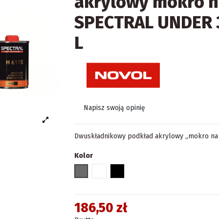
akrylowy mokro n
SPECTRAL UNDER 3
L
Napisz swoją opinię
Dwuskładnikowy podkład akrylowy „mokro na
Kolor
szary
biały
czarny
186,50 zł