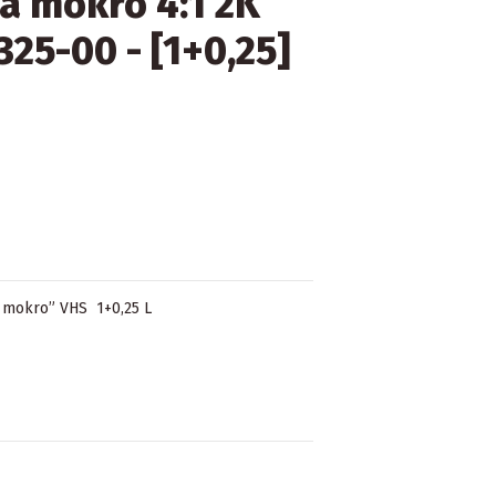
a mokro 4:1 2K
25-00 - [1+0,25]
 mokro” VHS 1+0,25 L