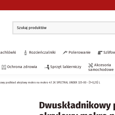
pachlówki
Rozcieńczalniki
Polerowanie
Szlifo
Akcesoria
Ochrona zdrowia
Sprzęt lakierniczy
samochodowe
owy podkład akrylowy mokro na mokro 4:1 2K SPECTRAL UNDER 325-00 - [1+0,25] L
Dwuskładnikowy 