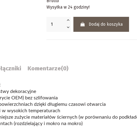
Brutto
Wysyłka w 24 godziny!
Dodaj do koszyka
łączniki
Komentarze
(0)
ć
stwy dekoracyjne
krycie OEM) bez szlifowania
powierzchniach dzięki długiemu czasowi otwarcia
ji w wysokich temperaturach
iejsze zużycie materiałów ściernych (w porównaniu do podkład
tach (rozdzielający i mokro na mokro)