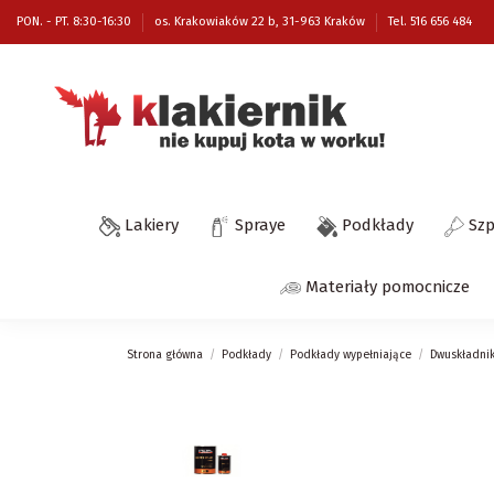
PON. - PT. 8:30-16:30
os. Krakowiaków 22 b, 31-963 Kraków
Tel. 516 656 484
Lakiery
Spraye
Podkłady
Sz
Materiały pomocnicze
Strona główna
Podkłady
Podkłady wypełniające
Dwuskładnik