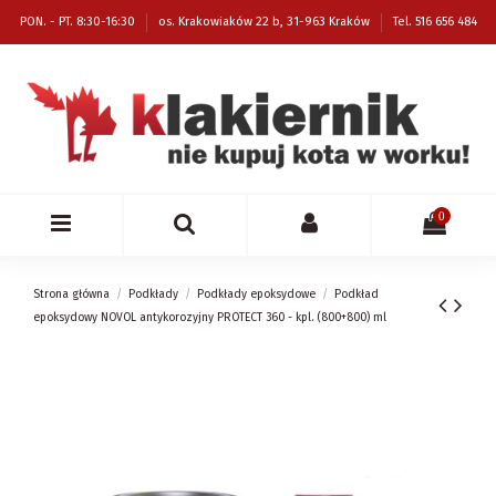
PON. - PT. 8:30-16:30
os. Krakowiaków 22 b, 31-963 Kraków
Tel. 516 656 484
0
Strona główna
Podkłady
Podkłady epoksydowe
Podkład
epoksydowy NOVOL antykorozyjny PROTECT 360 - kpl. (800+800) ml