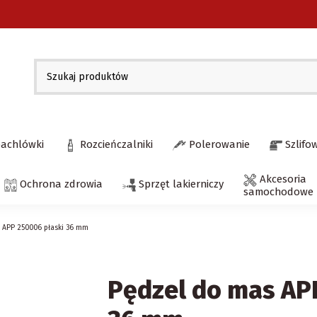
pachlówki
Rozcieńczalniki
Polerowanie
Szlifo
Akcesoria
Ochrona zdrowia
Sprzęt lakierniczy
samochodowe
 APP 250006 płaski 36 mm
Pędzel do mas AP