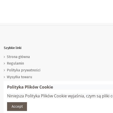
Szybkie linki
Strona główna
Regulamin
Polityka prywatności
Wysyłka towaru
Zwroty i wymiana
Polityka Plików Cookie
Marki
Niniejsza Polityka Plików Cookie wyjaśnia, czym są pliki
Dostawcy
Accept
© Gana Sp. z o.o. | Webmaster:
Adam Jędrychowski
| Wszelkie pra