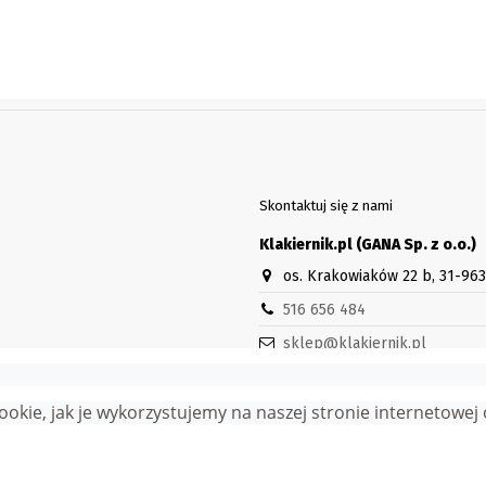
Skontaktuj się z nami
Klakiernik.pl (GANA Sp. z o.o.)
os. Krakowiaków 22 b, 31-96
516 656 484
sklep@klakiernik.pl
Godziny otwarcia sklepu stacjon
Pn-Pt 8:30-16:30
 cookie, jak je wykorzystujemy na naszej stronie internetowe
wa zastrzeżone