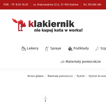
PON. - PT. 8:30-16:30
os. Krakowiaków 22 b, 31-963 Kraków
Tel. 516 656 484
Lakiery
Spraye
Podkłady
Sz
Materiały pomocnicze
Strona główna
Materiały pomocnicze
Pędzle
Pędzel do mas