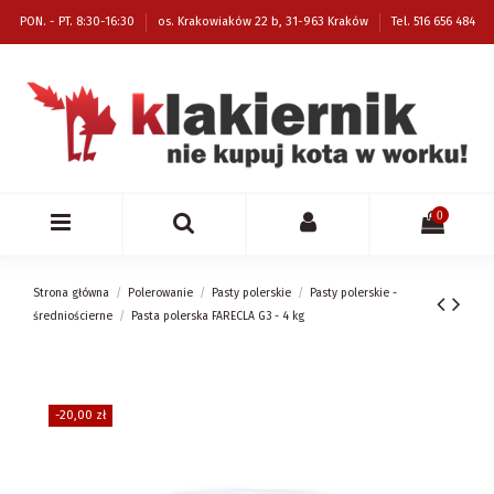
PON. - PT. 8:30-16:30
os. Krakowiaków 22 b, 31-963 Kraków
Tel. 516 656 484
0
Strona główna
Polerowanie
Pasty polerskie
Pasty polerskie -
średniościerne
Pasta polerska FARECLA G3 - 4 kg
-20,00 zł