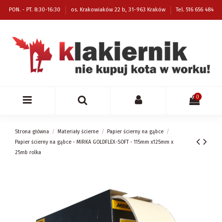
PON. - PT. 8:30-16:30
os. Krakowiaków 22 b, 31-963 Kraków
Tel. 516 656 484
0
Strona główna
Materiały ścierne
Papier ścierny na gąbce
Papier ścierny na gąbce - MIRKA GOLDFLEX-SOFT - 115mm x125mm x
25mb rolka