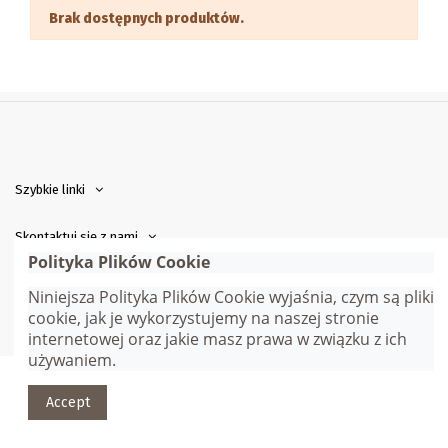
Brak dostępnych produktów.
Szybkie linki
Skontaktuj się z nami
Polityka Plików Cookie
Niniejsza Polityka Plików Cookie wyjaśnia, czym są pliki
© Gana Sp. z o.o. | Webmaster:
Adam Jędrychowski
| Wszelkie
cookie, jak je wykorzystujemy na naszej stronie
prawa zastrzeżone
internetowej oraz jakie masz prawa w związku z ich
używaniem.
Accept