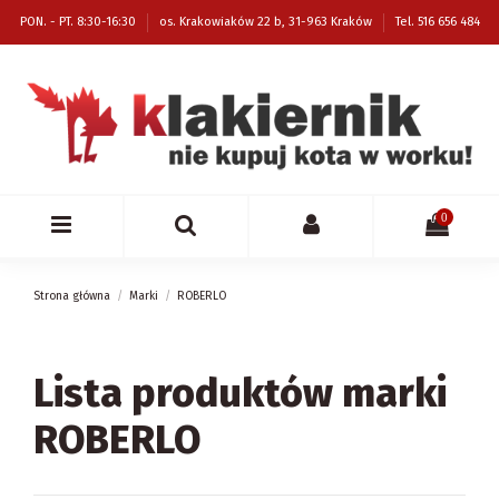
PON. - PT. 8:30-16:30
os. Krakowiaków 22 b, 31-963 Kraków
Tel. 516 656 484
0
Strona główna
Marki
ROBERLO
Lista produktów marki
ROBERLO