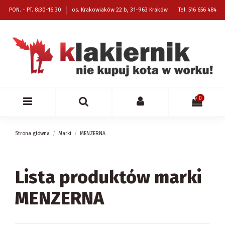
PON. - PT. 8:30-16:30
os. Krakowiaków 22 b, 31-963 Kraków
Tel. 516 656 484
0
Strona główna
Marki
MENZERNA
Lista produktów marki
MENZERNA