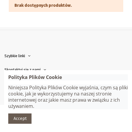
Brak dostępnych produktów.
Szybkie linki
Skontaktuj się z nami
Polityka Plików Cookie
Niniejsza Polityka Plików Cookie wyjaśnia, czym są pliki
© Gana Sp. z o.o. | Webmaster:
Adam Jędrychowski
| Wszelkie
cookie, jak je wykorzystujemy na naszej stronie
prawa zastrzeżone
internetowej oraz jakie masz prawa w związku z ich
używaniem.
Accept