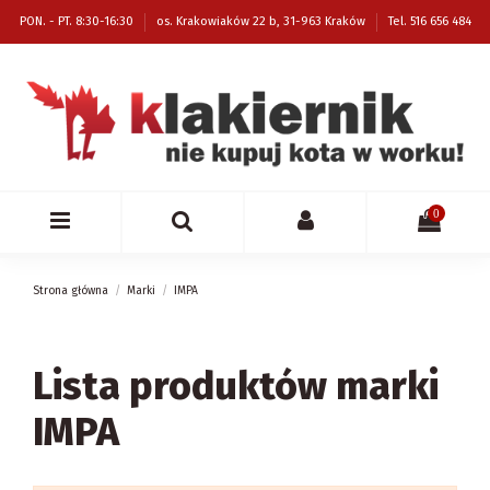
PON. - PT. 8:30-16:30
os. Krakowiaków 22 b, 31-963 Kraków
Tel. 516 656 484
0
Strona główna
Marki
IMPA
Lista produktów marki
IMPA