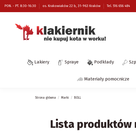
PON. - PT. 8:30-16:30
os. Krakowiaków 22 b, 31-963 Kraków
Tel. 516 656 484
Lakiery
Spraye
Podkłady
Sz
Materiały pomocnicze
Strona główna
Marki
BOLL
Lista produktów