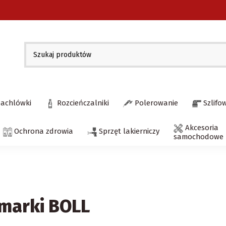
pachlówki
Rozcieńczalniki
Polerowanie
Szlifo
Akcesoria
Ochrona zdrowia
Sprzęt lakierniczy
samochodowe
 marki BOLL