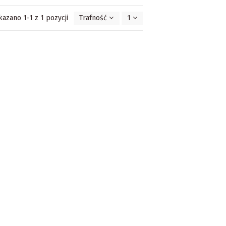
kazano 1-1 z 1 pozycji
Trafność
1