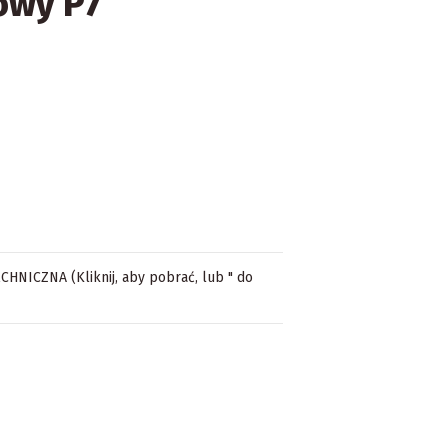
owy P7
NICZNA (Kliknij, aby pobrać, lub " do