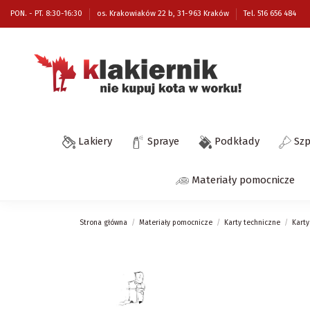
PON. - PT. 8:30-16:30
os. Krakowiaków 22 b, 31-963 Kraków
Tel. 516 656 484
Lakiery
Spraye
Podkłady
Sz
Materiały pomocnicze
Strona główna
Materiały pomocnicze
Karty techniczne
Kart